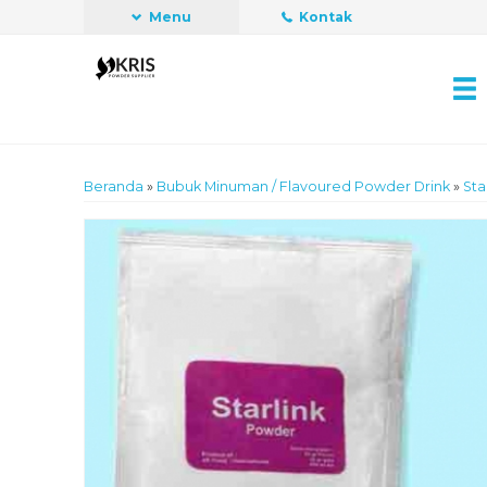
Menu
Kontak
Beranda
»
Bubuk Minuman / Flavoured Powder Drink
»
Sta