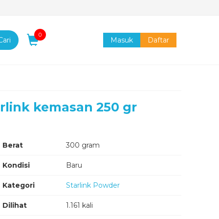
0
Cari
Masuk
Daftar
link kemasan 250 gr
Berat
300 gram
Kondisi
Baru
Kategori
Starlink Powder
Dilihat
1.161 kali