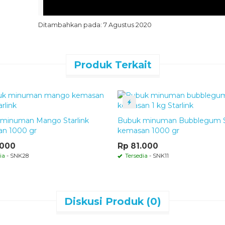
Ditambahkan pada: 7 Agustus 2020
Produk Terkait
minuman Mango Starlink
Bubuk minuman Bubblegum St
Bubuk minuman durian – Komposisi & Bera
n 1000 gr
kemasan 1000 gr
.000
Rp 81.000
Terbuat dari bahan pilihan terbaik melalui seleksi 
minuman dengan kualitas dan cita rasa terbaik. Se
ia
- SNK28
Tersedia
- SNK11
konsumsi dan telah di sertifikasi
halal MUI
serta
Din
Komposisi
: Krimer, perisa makanan durian, pewar
Diskusi Produk (0)
Berat Bersih
: 250 gr
Expired :
6 bulan dari pemesanan