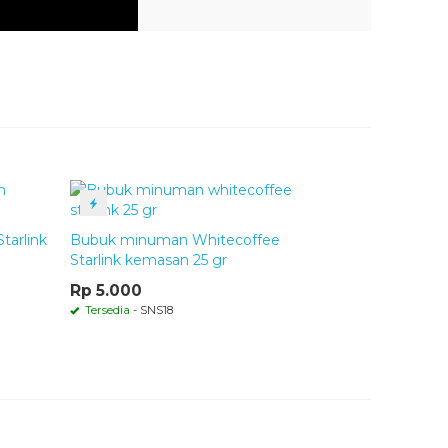
arlink
Bubuk minuman Whitecoffee
t
Starlink kemasan 25 gr
Rp 5.000
bahan baku yang sangat ketat, menghasilkan bubuk
mua bahan baku sangat higienis dan aman di
Tersedia
- SNS18
as Kesehatan
.
na makanan