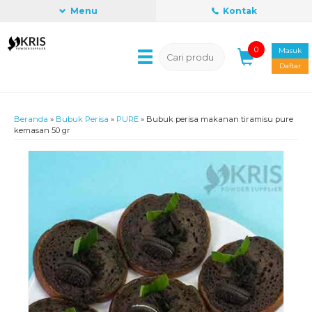
Menu
Kontak
0
Masuk
Daftar
Beranda
»
Bubuk Perisa
»
PURE
»
Bubuk perisa makanan tiramisu pure
kemasan 50 gr