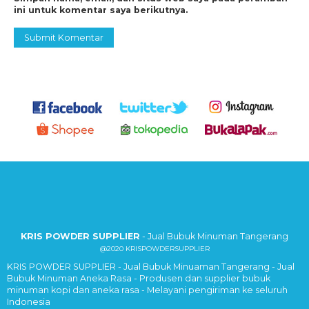
ini untuk komentar saya berikutnya.
TOKOPEDIA
BUKALAPAK
SHOPEE
atau langsung hubungi kami di
Whatsapp
,
Line,
email
Jangan lupa follow juga akun sosial kami
INSTAGRAM
FACEBOOK
TWITTER
KRIS POWDER SUPPLIER
- Jual Bubuk Minuman Tangerang
@2020 KRISPOWDERSUPPLIER
Kami melayani penjualan partai besar dengan harga khusus
KRIS POWDER SUPPLIER - Jual Bubuk Minuaman Tangerang - Jual
untuk memberikan anda keuntungan tambahan.
Bubuk Minuman Aneka Rasa - Produsen dan supplier bubuk
minuman kopi dan aneka rasa - Melayani pengiriman ke seluruh
Harga
Indonesia