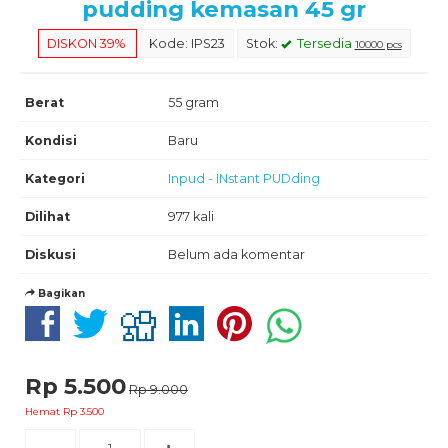
pudding kemasan 45 gr
DISKON 39%
Kode: IPS23
Stok:
Tersedia
10000 pcs
Berat
55 gram
Kondisi
Baru
Kategori
Inpud - INstant PUDding
Dilihat
977 kali
Diskusi
Belum ada komentar
Bagikan
Rp 5.500
Rp 9.000
Hemat Rp 3.500