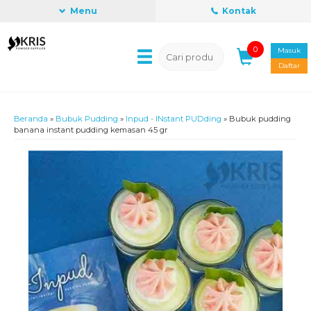
Menu
Kontak
0
Masuk
Daftar
Beranda
»
Bubuk Pudding
»
Inpud - INstant PUDding
»
Bubuk pudding
banana instant pudding kemasan 45 gr