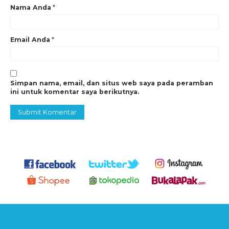
Nama Anda
*
BUKALAPAK
SHOPEE
Email Anda
*
atau langsung hubungi kami di
Whatsapp
,
Line,
Simpan nama, email, dan situs web saya pada peramban
ini untuk komentar saya berikutnya.
email
Jangan lupa follow juga akun sosial kami
INSTAGRAM
FACEBOOK
TWITTER
Kami melayani penjualan partai besar dengan harga khusus
untuk memberikan anda keuntungan tambahan.
Harga
Sachet 50 gr = Rp. 8.000/sachet