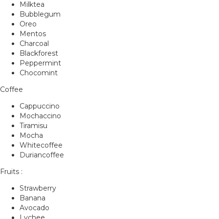
Milktea
Bubblegum
Oreo
Mentos
Charcoal
Blackforest
Peppermint
Chocomint
Coffee
Cappuccino
Mochaccino
Tiramisu
Mocha
Whitecoffee
Duriancoffee
Fruits :
Strawberry
Banana
Avocado
Lychee