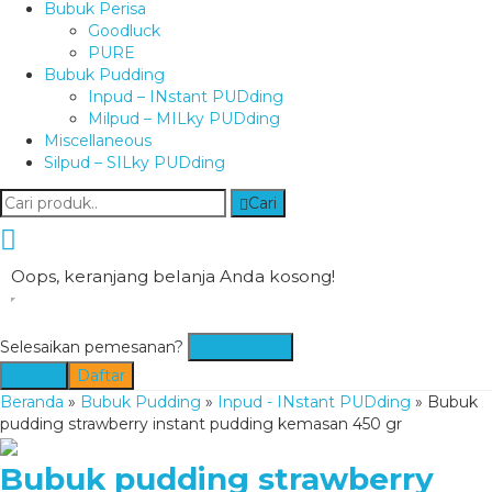
Bubuk Perisa
Goodluck
PURE
Bubuk Pudding
Inpud – INstant PUDding
Milpud – MILky PUDding
Miscellaneous
Silpud – SILky PUDding
Cari
Oops, keranjang belanja Anda kosong!
Selesaikan pemesanan?
Checkout
Masuk
Daftar
Beranda
»
Bubuk Pudding
»
Inpud - INstant PUDding
»
Bubuk
pudding strawberry instant pudding kemasan 450 gr
Bubuk pudding strawberry