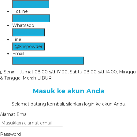
081286786677
Hotline
087773000522
Whatsapp
08811923412
Line
@krispowder
Email
krispowdersupplier@gmail.com
Senin - Jumat 08.00 s/d 17.00, Sabtu 08.00 s/d 14.00, Minggu
& Tanggal Merah LIBUR
Masuk ke akun Anda
Selamat datang kembali, silahkan login ke akun Anda.
Alamat Email
Password