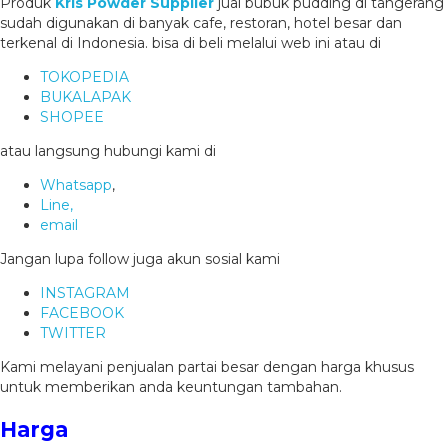
Produk
Kris Powder Supplier
jual bubuk pudding di tangerang
sudah digunakan di banyak cafe, restoran, hotel besar dan
terkenal di Indonesia. bisa di beli melalui web ini atau di
TOKOPEDIA
BUKALAPAK
SHOPEE
atau langsung hubungi kami di
Whatsapp
,
Line,
email
Jangan lupa follow juga akun sosial kami
INSTAGRAM
FACEBOOK
TWITTER
Kami melayani penjualan partai besar dengan harga khusus
untuk memberikan anda keuntungan tambahan.
Harga