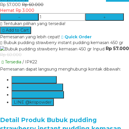
Rp 57.000
Rp 60.000
Hemat Rp 3.000
Tentukan pilihan yang tersedia!
Add to Cart
Pemesanan yang lebih cepat!
Quick Order
Bubuk pudding strawberry instant pudding kemasan 450 gr
Rp 57.000
Rp 60.000
Tersedia
/ IPK22
Pemesanan dapat langsung menghubungi kontak dibawah:
SMS
081286786677
Hotline
087773000522
Whatsapp
08811923412
LINE @krispowder
Detail Produk
Bubuk pudding
strawberry instant pudding kemasan