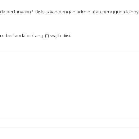
No. PIRT :
2 13 3674 01 0063 23
da pertanyaan? Diskusikan dengan admin atau pengguna lainny
Halal MUI :
17120038880518
tersedia juga
kemasan sachet 25 gr
, lebih praktis u
 bertanda bintang (*) wajib diisi.
Whitecoffee Bubuk minuman –
Distributo
Kris Powder Supplier
Jual bubuk minuman di tange
bubuk minuman aneka rasa, produk kami made to ord
produk kami di jamin segar dan selalu baru. Expire
yang telah dibuka hanya bertahan satu bulan jika di
sinar matahari langsung. Seluruh bahan baku yang d
untuk menjaga kualitas dan cita rasa yang prima.
Produk
Kris Powder Supplier
jual bubuk minuman 
restoran, hotel besar dan terkenal di Indonesia. bisa d
TOKOPEDIA
BUKALAPAK
SHOPEE