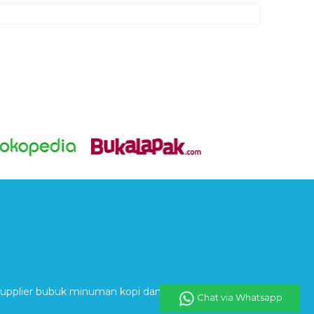
ga khusus untuk memberikan anda keuntungan
plier bubuk minuman kopi dan aneka rasa -
Chat via Whatsapp