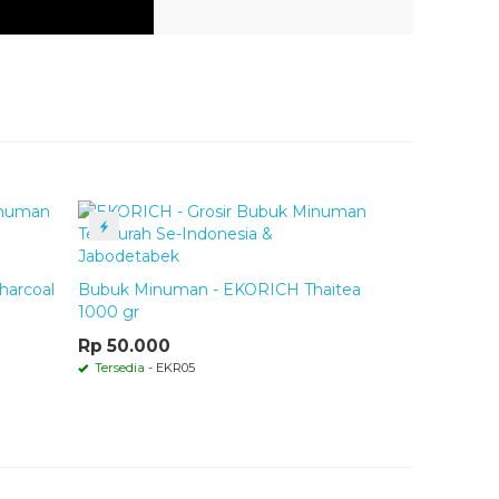
& Berat
arcoal
Bubuk Minuman - EKORICH Thaitea
1000 gr
bahan baku yang sangat ketat, menghasilkan bubuk
Rp 50.000
mua bahan baku sangat higienis dan aman di
as Kesehatan
.
Tersedia
- EKR05
 pewarna makanan