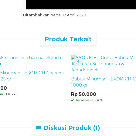
Ditambahkan pada: 17 April 2020
Produk Terkait
Minuman - EKORICH Charcoal
Whitecoffee bubuk minuman – Komposisi 
 25 gr
Bubuk Minuman - EKORICH Ch
1000 gr
000
Terbuat dari bahan pilihan terbaik melalui seleksi 
Rp 50.000
minuman dengan kualitas dan cita rasa terbaik. Se
ia
- EKS36
konsumsi dan telah di sertifikasi
halal MUI
serta
Din
Tersedia
- EKR36
Komposisi
: Krimer, perisa makanan whitecoffee,
Berat Bersih
: 1000 gr
Diskusi Produk (1)
Expired :
6 bulan dari pemesanan