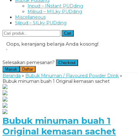
Bubuk Pudding
Inpud – INstant PUDding
Milpud – MILky PUDding
Miscellaneous
Silpud – SILky PUDding
Cari
Oops, keranjang belanja Anda kosong!
Selesaikan pemesanan?
Checkout
Masuk
Daftar
Beranda
»
Bubuk Minuman / Flavoured Powder Drink
»
Bubuk minuman buah 1 Original kemasan sachet
Bubuk minuman buah 1
Original kemasan sachet