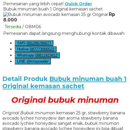
Pemesanan yang lebih cepat!
Quick Order
Bubuk minuman buah 1 Original kemasan sachet
Rp
8.000
Tersedia
/ OBM06
Pemesanan dapat langsung menghubungi kontak dibawah:
SMS
081286786677
Hotline
087773000522
Whatsapp
08811923412
LINE @krispowder
Detail Produk
Bubuk minuman buah 1
Original kemasan sachet
Original bubuk minuman
Original Bubuk minuman
kemasan 25 gr, strawberry banana
avocado lychee honeydew dan aroma strawberry banana
avocado lychee honeydew sangat enak,
bubuk minuman
strawberry banana avocado lychee honeydew ini bisa dibuat