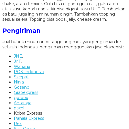
shake, atau di mixer. Gula bisa di ganti gula cair, guka aren
atau susu kental manis. Air bisa diganti susu UHT. Tambahkan
es batu juga ingin minuman dingin. Tambahkan topping
sesuai selera. Topping bisa boba, jelly, cheese cream.
Pengiriman
Jual bubuk minuman di tangerang melayani pengiriman ke
seluruh Indonesia. pengiriman menggunakan jasa ekspedisi :
JNE
,
JnT
,
Wahana
POS Indonesia
Sicepat
Ninja
Gosend
Grabexpress
go-box
Antar aja
paxel
Kobra Express
Pahala Express
Rex
Star Cargo