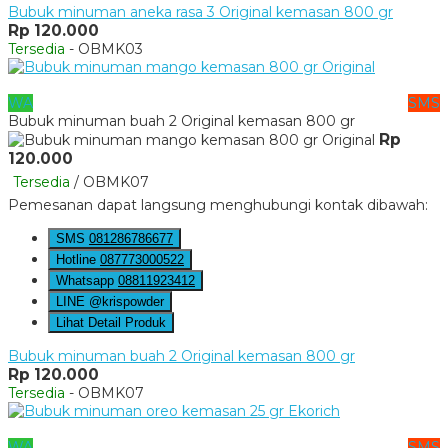
Bubuk minuman aneka rasa 3 Original kemasan 800 gr
Rp 120.000
Tersedia
- OBMK03
WA
SMS
Bubuk minuman buah 2 Original kemasan 800 gr
Rp
120.000
Tersedia
/ OBMK07
Pemesanan dapat langsung menghubungi kontak dibawah:
SMS
081286786677
Hotline
087773000522
Whatsapp
08811923412
LINE @krispowder
Lihat Detail Produk
Bubuk minuman buah 2 Original kemasan 800 gr
Rp 120.000
Tersedia
- OBMK07
WA
SMS