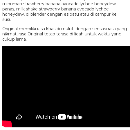
minuman strawberry banana avocado lychee honeydew
panas, milk shake strawberry banana avocado lychee
honeydew, di blender dengan es batu atau di campur ke
susu.
Original memiliki rasa khas di mulut, dengan sensasi rasa yang
nikmat, rasa Original tetap terasa di lidah untuk waktu yang
cukup lama.