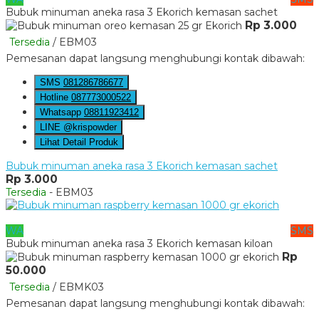
Bubuk minuman aneka rasa 3 Ekorich kemasan sachet
Rp 3.000
Tersedia
/ EBM03
Pemesanan dapat langsung menghubungi kontak dibawah:
SMS
081286786677
Hotline
087773000522
Whatsapp
08811923412
LINE @krispowder
Lihat Detail Produk
Bubuk minuman aneka rasa 3 Ekorich kemasan sachet
Rp 3.000
Tersedia
- EBM03
WA
SMS
Bubuk minuman aneka rasa 3 Ekorich kemasan kiloan
Rp
50.000
Tersedia
/ EBMK03
Pemesanan dapat langsung menghubungi kontak dibawah: