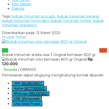
Mex Barlian
Dakota
.
Tags:
bubuk minuman avocado
,
bubuk minuman banana
,
bubuk minuman honeydew
,
bubuk minuman lychee
,
bubuk
minuman strawberry
Ditambahkan pada: 13 Maret 2020
Produk Terkait
WA
SMS
Bubuk minuman aneka rasa 3 Original kemasan 800 gr
Rp
120.000
Tersedia
/ OBMK03
Pemesanan dapat langsung menghubungi kontak dibawah:
SMS
081286786677
Hotline
087773000522
Whatsapp
08811923412
LINE @krispowder
Lihat Detail Produk