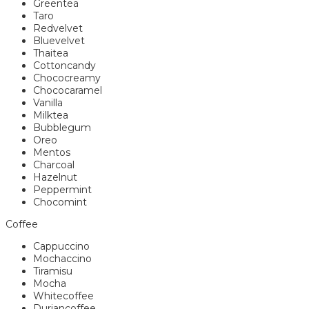
Greentea
Taro
Redvelvet
Bluevelvet
Thaitea
Cottoncandy
Chococreamy
Chococaramel
Vanilla
Milktea
Bubblegum
Oreo
Mentos
Charcoal
Hazelnut
Peppermint
Chocomint
Coffee
Cappuccino
Mochaccino
Tiramisu
Mocha
Whitecoffee
Duriancoffee