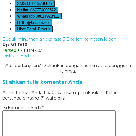
SMS
081286786677
Hotline
087773000522
Whatsapp
08811923412
LINE @krispowder
Lihat Detail Produk
Bubuk minuman aneka rasa 3 Ekorich kemasan kiloan
Rp 50.000
Tersedia
- EBMK03
Diskusi Produk (1)
Ada pertanyaan? Diskusikan dengan admin atau pengguna
lainnya.
Silahkan tulis komentar Anda
Alamat email Anda tidak akan kami publikasikan. Kolom
bertanda bintang (*) wajib diisi.
Isi komentar Anda
*