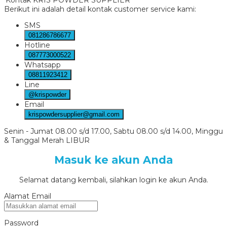
Berikut ini adalah detail kontak customer service kami:
SMS
081286786677
Hotline
087773000522
Whatsapp
08811923412
Line
@krispowder
Email
krispowdersupplier@gmail.com
Senin - Jumat 08.00 s/d 17.00, Sabtu 08.00 s/d 14.00, Minggu
& Tanggal Merah LIBUR
Masuk ke akun Anda
Selamat datang kembali, silahkan login ke akun Anda.
Alamat Email
Password